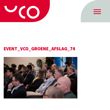
EVENT_VCO_GROENE_AFSLAG_74