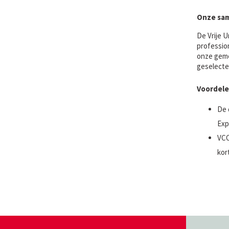
Onze sa
De Vrije U
professio
onze geme
geselecte
Voordele
De 
Exp
VCO
kor