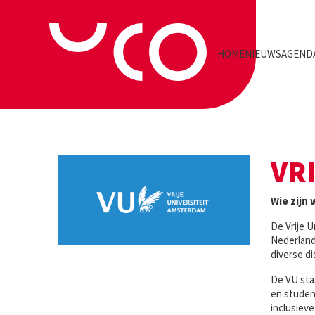
HOME
NIEUWS
AGEND
VR
Wie zijn 
De Vrije 
Nederland
diverse di
De VU sta
en studen
inclusieve