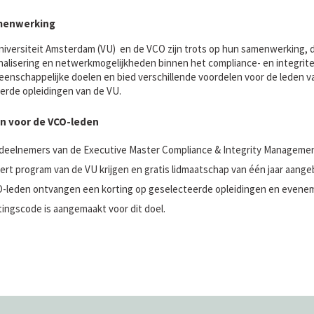
menwerking
niversiteit Amsterdam (VU) en de VCO zijn trots op hun samenwerking, di
nalisering en netwerkmogelijkheden binnen het compliance- en integrit
enschappelijke doelen en bied verschillende voordelen voor de leden 
erde opleidingen van de VU.
n voor de VCO-leden
deelnemers van de Executive Master Compliance & Integrity Management
ert program van de VU krijgen en gratis lidmaatschap van één jaar aang
-leden ontvangen een korting op geselecteerde opleidingen en evenem
tingscode is aangemaakt voor dit doel.