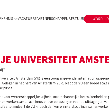
A
KENNIS
VACATURES
PARTNERSCHAPPEN
BESTUUR
WORD LID
IJE UNIVERSITEIT AMS
wij?
Universiteit Amsterdam (VU) is een toonaangevende, internationaal geor
. Gelegen in het hart van Amsterdam-Zuid, biedt de VU een breed scala 
sciplines.
at voor wetenschappelijke vrijheid, maatschappelijke betrokkenheid en 
ten werken samen aan innovatieve oplossingen voor de uitdagingen van
 sfeer stimuleert de VU kritisch denken en interdisciplinair samenwerken