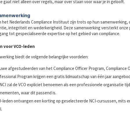
 gaat niet alleen over regels, maar over staan voor waar je in gelooft.
amenwerking
 het Nederlands Compliance Instituut zijn trots op hun samenwerking, d
ntie, integriteit en wederkerigheid. Deze samenwerking versterkt onze
gang tot gespecialiseerde expertise op het gebied van compliance.
n voor VCO-leden
erking biedt de volgende belangrijke voordelen:
uwe afgestudeerden van het Compliance Officer Program, Compliance O
fessional Program krijgen een gratis lidmaatschap van één jaar aangebo
NCI zal de VCO expliciet benoemen als een professionele organisatie ti
nementen, waar dit passend is.
-leden ontvangen een korting op geselecteerde NCI-cursussen, mits er
l.