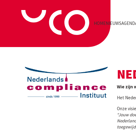
HOME
NIEUWS
AGEND
NE
Wie zijn 
Het Nederl
Onze visie
“Jouw doel
Nederland
toegewijde