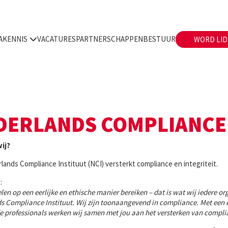
A
KENNIS
VACATURES
PARTNERSCHAPPEN
BESTUUR
WORD LID
DERLANDS COMPLIANCE
wij?
ands Compliance Instituut (NCI) versterkt compliance en integriteit.
:
en op een eerlijke en ethische manier bereiken – dat is wat wij iedere or
s Compliance Instituut. Wij zijn toonaangevend in compliance. Met een e
 professionals werken wij samen met jou aan het versterken van complian