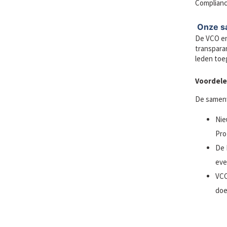
Compliance
Onze s
De VCO en
transpara
leden toe
Voordele
De samenw
Nie
Pro
De 
eve
VCO
doe