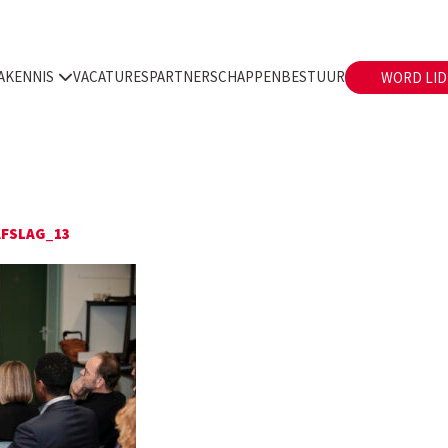
A
KENNIS
VACATURES
PARTNERSCHAPPEN
BESTUUR
WORD LID
FSLAG_13