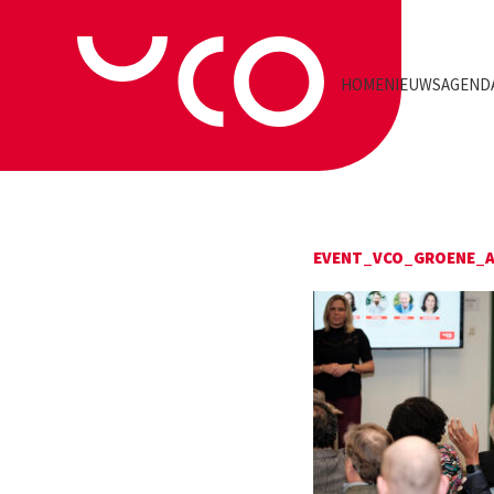
HOME
NIEUWS
AGEND
EVENT_VCO_GROENE_A