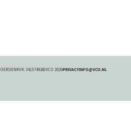
WOERDEN
KVK: 34157492
©VCO 2026
PRIVACY
INFO@VCO.NL