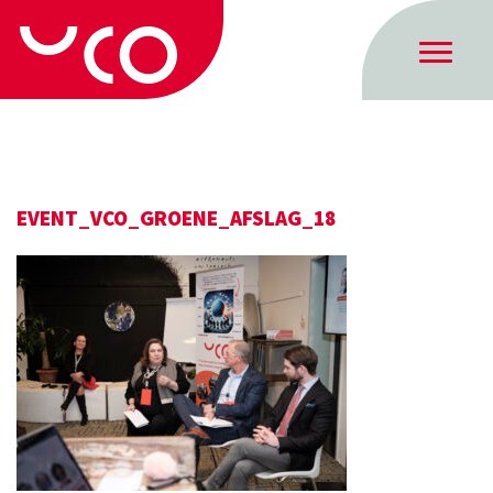
EVENT_VCO_GROENE_AFSLAG_18