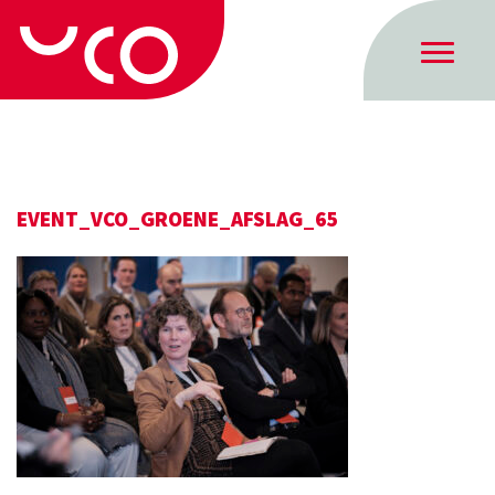
EVENT_VCO_GROENE_AFSLAG_65