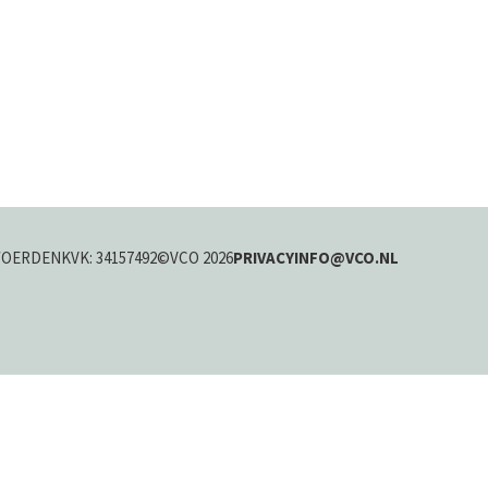
WOERDEN
KVK: 34157492
©VCO 2026
PRIVACY
INFO@VCO.NL