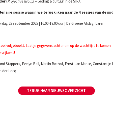
der
(
Projective Group
) – Gedrag & cultuur in de SIRA
lenaire sessie waarin we terugkijken naar de 4 sessies van de mi
dag 25 september 2025 | 16.00-19.00 uur | De Groene Afslag, Laren
l volgeboekt. Laat je gegevens achter om op de wachtlijst te komen – 
 vrijkomt!
nd Stappers, Evelyn Bell, Martin Bothof, Ernst-Jan Mante, Constantijn
n der Lecq
TERUG NAAR NIEUWSOVERZICHT