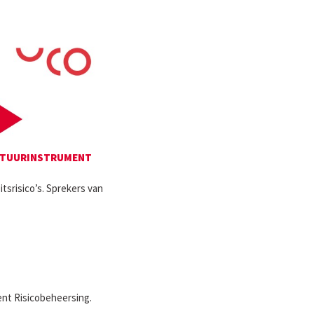
H STUURINSTRUMENT
tsrisico’s. Sprekers van
ent Risicobeheersing.