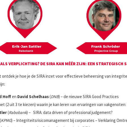
AL ALS VERPLICHTING? DE SIRA KAN MÉÉR ZIJN: EEN STRATEGISC
ontdek je hoe je de SIRA inzet voor effectieve beheersing van integritei
jn:
d Hoff
en
David Schelhaas
(
DNB
) – de nieuwe SIRA Good Practices
t (2 uit 3 te kiezen) waarin je kan leren van ervaringen van vakgenoten:
tler
(
Rabobank
) – SIRA: data driven of professional judgement?
(
KPMG
) – Integriteitsrisicomanagement bij corporates – Verklaring Omtr